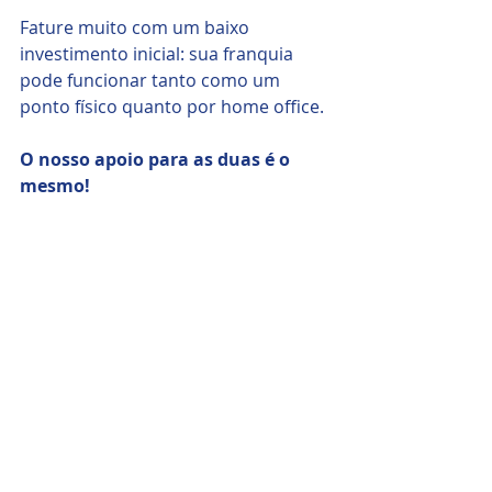
Fature muito com um baixo 
investimento inicial: sua franquia 
pode funcionar tanto como um 
ponto físico quanto por home office.
O nosso apoio para as duas é o 
mesmo!
Você irá contar com todo o nosso 
suporte em todos os passos do 
estabelecimento do seu novo 
negócio, independentemente da sua 
experiência com investimentos!
Fonte: 
www.limpasolar.com.br