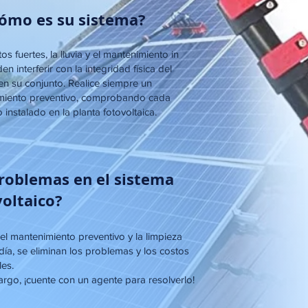
Cómo es su sistema?
os fuertes, la lluvia y el mantenimiento in
en interferir con la integridad física del
en su conjunto. Realice siempre un
miento preventivo, comprobando cada
 instalado en la planta fotovoltaica.
Problemas en el sistema
voltaico?
l mantenimiento preventivo y la limpieza
 día, se eliminan los problemas y los costos
les.
rgo, ¡cuente con un agente para resolverlo!