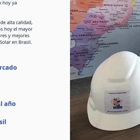
y hoy ya
de alta calidad,
os hoy el mayor
res y mejores
olar en Brasil.
ercado
l año
sil