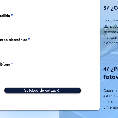
o!
3/ ¿
ellido
Los vient
situ pued
sistema 
manteni
rreo electrónico
elemento
léfono
4/ ¿
foto
Solicitud de cotización
Cuando e
están al
adiciona
Sin emba