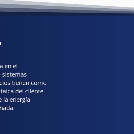
?
a en el
e sistemas
icios tienen como
taica del cliente
 la energía
eñada.