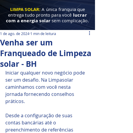
LIMPA SOLAR:
A única franquia que
entrega tudo pronto para você
lucrar
com a energia solar
sem complicação.
1 de ago. de 2024
1 min de leitura
Venha ser um
Franqueado de Limpeza
solar - BH
Iniciar qualquer novo negócio pode 
ser um desafio. Na Limpasolar 
caminhamos com você nesta 
jornada fornecendo conselhos 
práticos. 
Desde a configuração de suas 
contas bancárias até o 
preenchimento de referências 