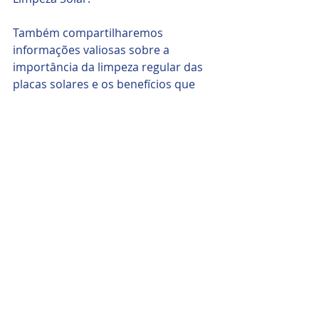
Também compartilharemos 
informações valiosas sobre a 
importância da limpeza regular das 
placas solares e os benefícios que 
isso traz para o seu sistema de 
energia solar.
Fonte: 
www.limpasolar.com.br
Posts recentes
Ver tudo