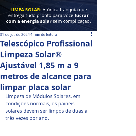
LIMPA SOLAR:
A única franquia que
entrega tudo pronto para você
lucrar
com a energia solar
sem complicação.
31 de jul. de 2024
1 min de leitura
Telescópico Profissional
Limpeza Solar®
Ajustável 1,85 m a 9
metros de alcance para
limpar placa solar
Limpeza de Módulos Solares, em 
condições normais, os painéis 
solares devem ser limpos de duas a 
três vezes por ano.