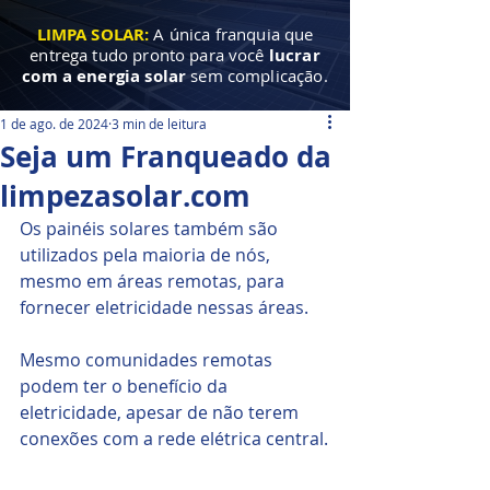
LIMPA SOLAR:
A única franquia que
entrega tudo pronto para você
lucrar
com a energia solar
sem complicação.
1 de ago. de 2024
3 min de leitura
Seja um Franqueado da
limpezasolar.com
Os painéis solares também são 
utilizados pela maioria de nós, 
mesmo em áreas remotas, para 
fornecer eletricidade nessas áreas. 
Mesmo comunidades remotas 
podem ter o benefício da 
eletricidade, apesar de não terem 
conexões com a rede elétrica central.