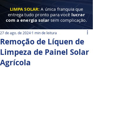
LIMPA SOLAR:
A única franquia que
entrega tudo pronto para você
lucrar
com a energia solar
sem complicação.
27 de ago. de 2024
1 min de leitura
Remoção de Líquen de
Limpeza de Painel Solar
Agrícola