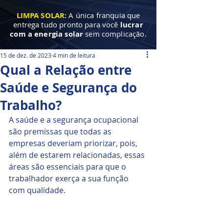
LIMPA SOLAR:
A única franquia que
entrega tudo pronto para você
lucrar
com a energia solar
sem complicação.
15 de dez. de 2023
4 min de leitura
Qual a Relação entre
Saúde e Segurança do
Trabalho?
A saúde e a segurança ocupacional 
são premissas que todas as 
empresas deveriam priorizar, pois, 
além de estarem relacionadas, essas 
áreas são essenciais para que o 
trabalhador exerça a sua função 
com qualidade. 