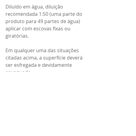
Diluído em água, diluição 
recomendada 1:50 (uma parte do 
produto para 49 partes de água) 
aplicar com escovas fixas ou 
giratórias.
Em qualquer uma das situações 
citadas acima, a superfície deverá 
ser esfregada e devidamente 
enxaguada.
Disponível em bombonas de 5L, 20L, 
50L, 200L e container 1000L.
Àreas de aplicação:
Sistemas solares fotovoltaicos