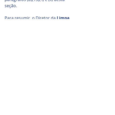
seção.
Para resumir, o Diretor da 
Limpa 
Solar
  afirma que, se um trabalhador 
estiver trabalhando a mais de 4 pés 
acima de um nível inferior e a menos 
de 15 pés de uma borda do telhado, 
a proteção contra quedas deve ser 
implementada. 
O que é a 'Hierarquia de controle'?
A hierarquia de controle avalia o 
risco de trabalho em altura e 
encoraja a considerar como reduzir 
o risco de trabalho em altura em 
propriedades residenciais.