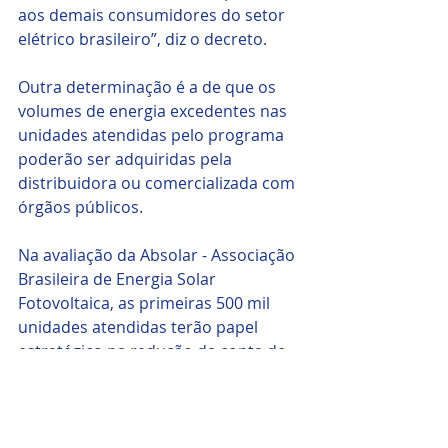
aos demais consumidores do setor 
elétrico brasileiro”, diz o decreto. 
Outra determinação é a de que os 
volumes de energia excedentes nas 
unidades atendidas pelo programa 
poderão ser adquiridas pela 
distribuidora ou comercializada com 
órgãos públicos.
Na avaliação da Absolar - Associação 
Brasileira de Energia Solar 
Fotovoltaica, as primeiras 500 mil 
unidades atendidas terão papel 
estratégico na redução da conta de 
luz da população de baixa renda, 
“bem como aliviarão o orçamento 
dos mais pobres e ainda vão 
contribuir para fortalecer a 