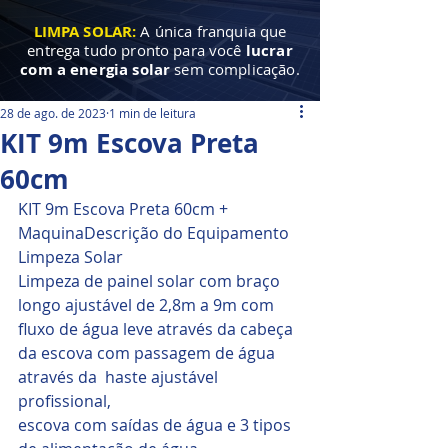
LIMPA SOLAR:
A única franquia que
entrega tudo pronto para você
lucrar
com a energia solar
sem complicação.
28 de ago. de 2023
1 min de leitura
KIT 9m Escova Preta
60cm
KIT 9m Escova Preta 60cm + 
MaquinaDescrição do Equipamento 
Limpeza Solar
Limpeza de painel solar com braço 
longo ajustável de 2,8m a 9m com 
fluxo de água leve através da cabeça 
da escova com passagem de água 
através da  haste ajustável 
profissional,
escova com saídas de água e 3 tipos 