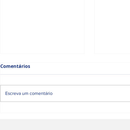
Comentários
Escreva um comentário
Afiliados Energia Solar:
As Melhore
Limpeza de Painel Solar
Limpeza de
Solares é 