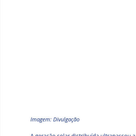
Imagem: Divulgação
A geração solar distribuída ultrapassou 