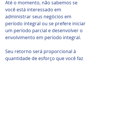
Até o momento, não sabemos se 
você está interessado em 
administrar seus negócios em 
período integral ou se prefere iniciar 
um período parcial e desenvolver o 
envolvimento em período integral. 
Seu retorno será proporcional à 
quantidade de esforço que você faz 
para desenvolver seus negócios.
Um trabalho médio de limpeza de 
painéis solares é de 
aproximadamente R$800,00, o que 
leva cerca de uma hora para uma 
casa baixa. 
Portanto, preferimos que você faça 
as contas e calcule quantos 