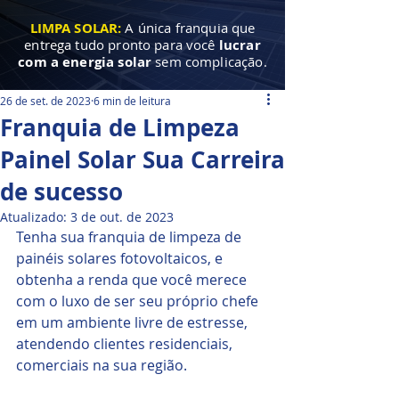
LIMPA SOLAR:
A única franquia que
entrega tudo pronto para você
lucrar
com a energia solar
sem complicação.
26 de set. de 2023
6 min de leitura
Franquia de Limpeza
Painel Solar Sua Carreira
de sucesso
Atualizado:
3 de out. de 2023
Tenha sua franquia de limpeza de 
painéis solares fotovoltaicos, e 
obtenha a renda que você merece 
com o luxo de ser seu próprio chefe 
em um ambiente livre de estresse, 
atendendo clientes residenciais, 
comerciais na sua região.