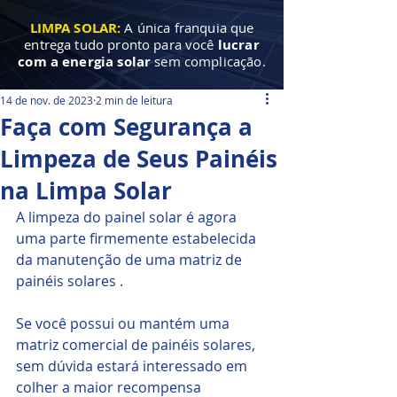
LIMPA SOLAR:
A única franquia que
entrega tudo pronto para você
lucrar
com a energia solar
sem complicação.
14 de nov. de 2023
2 min de leitura
Faça com Segurança a
Limpeza de Seus Painéis
na Limpa Solar
A limpeza do painel solar é agora 
uma parte firmemente estabelecida 
da manutenção de uma matriz de 
painéis solares .
Se você possui ou mantém uma 
matriz comercial de painéis solares, 
sem dúvida estará interessado em 
colher a maior recompensa 