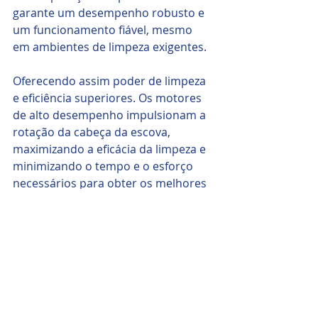
garante um desempenho robusto e 
um funcionamento fiável, mesmo 
em ambientes de limpeza exigentes. 
Oferecendo assim poder de limpeza 
e eficiência superiores. Os motores 
de alto desempenho impulsionam a 
rotação da cabeça da escova, 
maximizando a eficácia da limpeza e 
minimizando o tempo e o esforço 
necessários para obter os melhores 
resultados.
Além disso, o design do motor  
aumenta a durabilidade e a 
resiliência, garantindo confiabilidade 
a longo prazo e consistência de 
desempenho.