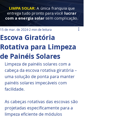
LIMPA SOLAR:
A única franquia que
entrega tudo pronto para você
lucrar
com a energia solar
sem complicação.
15 de mar. de 2024
2 min de leitura
Escova Giratória
Rotativa para Limpeza
de Painéis Solares
Limpeza de painéis solares com a 
cabeça da escova rotativa giratória – 
uma solução de ponta para manter 
painéis solares impecáveis ​​com 
facilidade. 
As cabeças rotativas das escovas são 
projetadas especificamente para a 
limpeza eficiente de módulos 