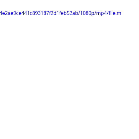
3d4e2ae9ce441c893187f2d1feb52ab/1080p/mp4/file.m