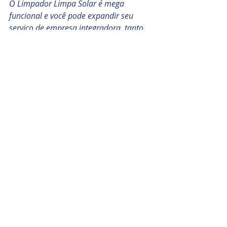
O Limpador Limpa Solar é mega 
funcional e você pode expandir seu 
serviço de empresa integradora, tanto 
com limpeza quanto embutir em seu 
pós venda. 
Esse produto é top demais" Luiz Carlos 
Clima Solar "Já fazíamos a manutenção 
de nossos clientes onde a limpeza já era 
inclusa, mas com o limpador isso se 
tornou mais rápido e prático, muito 
bom! 