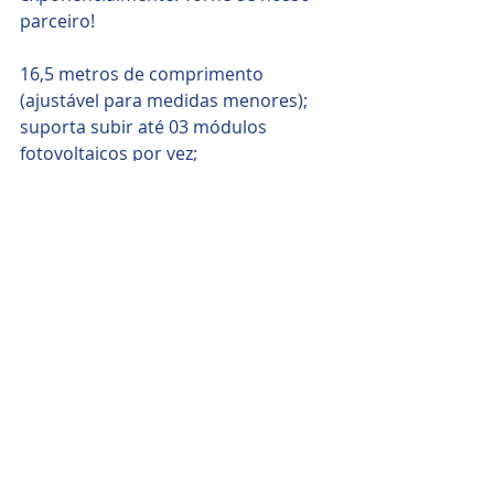
parceiro!
16,5 metros de comprimento 
(ajustável para medidas menores);
suporta subir até 03 módulos 
fotovoltaicos por vez;
tempo de subida médio com os 
módulos é de 01 minuto;
Fonte: 
www.energiasolarshop.com.br
Posts recentes
Ver tudo