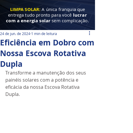
LIMPA SOLAR:
A única franquia que
entrega tudo pronto para você
lucrar
com a energia solar
sem complicação.
24 de jun. de 2024
1 min de leitura
Eficiência em Dobro com
Nossa Escova Rotativa
Dupla
Transforme a manutenção dos seus 
painéis solares com a potência e 
eficácia da nossa Escova Rotativa 
Dupla.