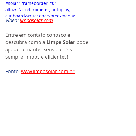
#solar" frameborder="0" 
allow="accelerometer; autoplay; 
clipboard-write; encrypted-media; 
Vídeo: 
limpasolar.com
gyroscope; picture-in-picture; web-share" 
referrerpolicy="strict-origin-when-cross-
Entre em contato conosco e 
origin" allowfullscreen></iframe>
descubra como a
 Limpa Solar
 pode 
ajudar a manter seus painéis 
sempre limpos e eficientes! 
Fonte: 
www.limpasolar.com.br
Posts recentes
Ver tudo