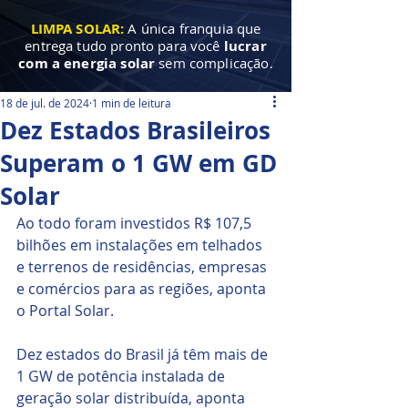
LIMPA SOLAR:
A única franquia que
entrega tudo pronto para você
lucrar
com a energia solar
sem complicação.
18 de jul. de 2024
1 min de leitura
Dez Estados Brasileiros
Superam o 1 GW em GD
Solar
Ao todo foram investidos R$ 107,5 
bilhões em instalações em telhados 
e terrenos de residências, empresas 
e comércios para as regiões, aponta 
o Portal Solar.
Dez estados do Brasil já têm mais de 
1 GW de potência instalada de 
geração solar distribuída, aponta 