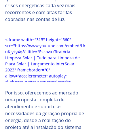
crises energéticas cada vez mais 
recorrentes e com altas tarifas 
cobradas nas contas de luz.
<iframe width="315" height="560" 
src="https://www.youtube.com/embed/Ur
uKjyky4q8" title="Escova Giratória 
Limpeza Solar | Tudo para Limpeza de 
Placa Solar | Lançamento InterSolar 
2023" frameborder="0" 
allow="accelerometer; autoplay; 
clipboard-write; encrypted-media; 
gyroscope; picture-in-picture; web-share" 
Por isso, oferecemos ao mercado 
referrerpolicy="strict-origin-when-cross-
uma proposta completa de 
origin" allowfullscreen></iframe>
atendimento e suporte às 
necessidades da geração própria de 
energia, desde a realização do 
projeto até a instalação do sistema, 