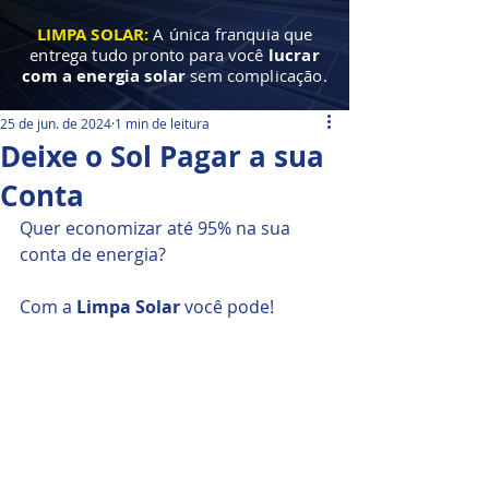
LIMPA SOLAR:
A única franquia que
entrega tudo pronto para você
lucrar
com a energia solar
sem complicação.
25 de jun. de 2024
1 min de leitura
Deixe o Sol Pagar a sua
Conta
Quer economizar até 95% na sua 
conta de energia?
Com a 
Limpa Solar
 você pode!