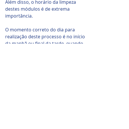
Além disso, o horário da limpeza 
destes módulos é de extrema 
importância.
O momento correto do dia para 
realização deste processo é no início 
da manhã ou final da tarde, quando 
os módulos apresentam uma menor 
temperatura em sua superfície.
Com uma menor temperatura nos 
módulos, é possível evitar danos 
causados ao vidro devido ao choque 
térmico, ou seja, evitar o contato da 
água fria com a alta temperatura 
presente na superfície do módulo.
Abaixo, segue um vídeo de como 
realizar a limpeza dos painéis 