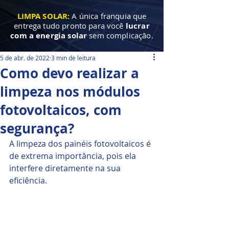
LIMPA SOLAR:
A única franquia que
entrega tudo pronto para você
lucrar
com a energia solar
sem complicação.
5 de abr. de 2022
3 min de leitura
Como devo realizar a
limpeza nos módulos
fotovoltaicos, com
segurança?
A limpeza dos painéis fotovoltaicos é 
de extrema importância, pois ela 
interfere diretamente na sua 
eficiência.