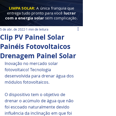
LIMPA SOLAR:
A única franquia que
entrega tudo pronto para você
lucrar
com a energia solar
sem complicação.
5 de abr. de 2022
1 min de leitura
Clip PV Painel Solar
Painéis Fotovoltaicos
Drenagem Painel Solar
Inovação no mercado solar 
fotovoltaico! Tecnologia 
desenvolvida para drenar água dos 
módulos fotovoltaicos. 
O dispositivo tem o objetivo de 
drenar o acúmulo de água que não 
foi escoado naturalmente devido 
influência da inclinação em que foi 