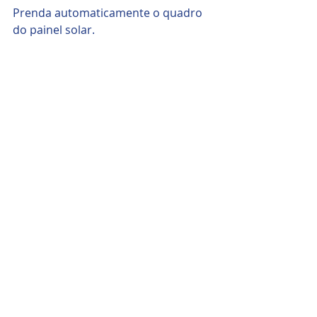
Prenda automaticamente o quadro 
do painel solar.
Usando materiais de polímero, anti-
envelhecimento, alta e baixa 
resistência à temperatura, uso ao ar 
livre a longo prazo.
Apropriado para a espessura do 
quadro do painel solar:
25mm, 35mm, 40mm
Fonte: 
limpezasolar.com