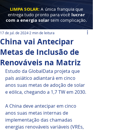
LIMPA SOLAR:
A única franquia que
entrega tudo pronto para você
lucrar
com a energia solar
sem complicação.
17 de jul. de 2024
2 min de leitura
China vai Antecipar
Metas de Inclusão de
Renováveis na Matriz
Estudo da GlobalData projeta que 
país asiático adiantará em cinco 
anos suas metas de adoção de solar 
e eólica, chegando a 1,7 TW em 2030.
A China deve antecipar em cinco 
anos suas metas internas de 
implementação das chamadas 
energias renováveis variáveis (VREs, 