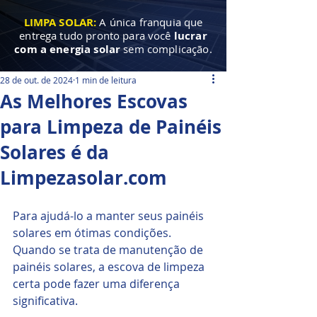
LIMPA SOLAR:
A única franquia que
entrega tudo pronto para você
lucrar
com a energia solar
sem complicação.
28 de out. de 2024
1 min de leitura
As Melhores Escovas
para Limpeza de Painéis
Solares é da
Limpezasolar.com
Para ajudá-lo a manter seus painéis 
solares em ótimas condições. 
Quando se trata de manutenção de 
painéis solares, a escova de limpeza 
certa pode fazer uma diferença 
significativa. 