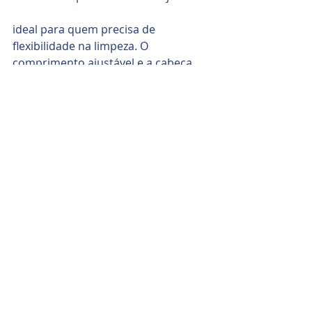
ideal para quem precisa de 
flexibilidade na limpeza. O 
comprimento ajustável e a cabeça 
giratória da escova proporcionam 
uma limpeza eficiente para várias 
superfícies, incluindo painéis solares.
Fonte: 
www.limpezasolar.com
Posts recentes
Ver tudo