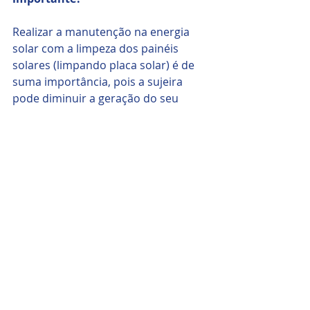
Realizar a manutenção na energia 
solar com a limpeza dos painéis 
solares (limpando placa solar) é de 
suma importância, pois a sujeira 
pode diminuir a geração do seu 
sistema fotovoltaico.
E não para por aí, a sujeira também 
pode causar pontos quentes na 
placa solar e diminuir a sua vida útil.
Como fazer a limpeza de placa 
solar na prática?
Nós utilizamos o Limpador Solar, 
uma escova profissional de Limpeza 
Solar que ajuda bastante na 