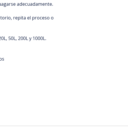
njuagarse adecuadamente.
ctorio, repita el proceso o
0L, 50L, 200L y 1000L.
os