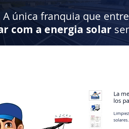
:
A única franquia que entr
ar com a energia solar
sem
La me
los p
Limpiez
solares.