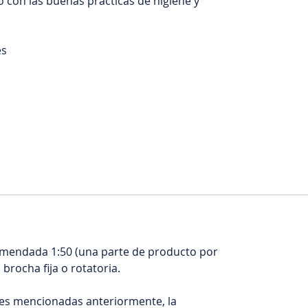
 con las buenas prácticas de higiene y
es
comendada 1:50 (una parte de producto por
 brocha fija o rotatoria.
nes mencionadas anteriormente, la