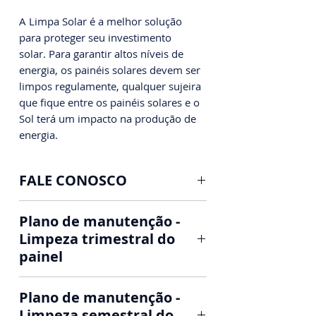
A Limpa Solar é a melhor solução
para proteger seu investimento
solar. Para garantir altos níveis de
energia, os painéis solares devem ser
limpos regulamente, qualquer sujeira
que fique entre os painéis solares e o
Sol terá um impacto na produção de
energia.
FALE CONOSCO
Limpeza e Manutenção de
Plano de manutenção -
Painéis Solares Fotovoltaicos
Limpeza trimestral do
painel
Nossa limpeza, sua economia!
Manutenção do seu sistema
📱AGENDE SEU HORÁRIO ⤵️
Plano de manutenção -
solar
WHATSAPP: (31) 97329-5479
Limpeza semestral do