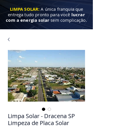
LIMPA SOLAR:
A única franquia que
entrega tudo pronto para você
lucrar
com a energia solar
sem complicação.
Limpa Solar - Dracena SP
Limpeza de Placa Solar