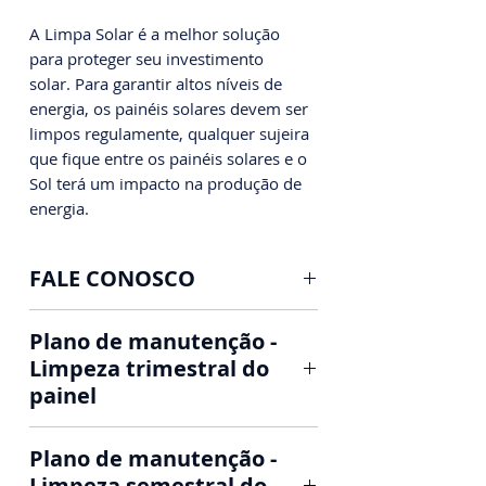
A Limpa Solar é a melhor solução
para proteger seu investimento
solar. Para garantir altos níveis de
energia, os painéis solares devem ser
limpos regulamente, qualquer sujeira
que fique entre os painéis solares e o
Sol terá um impacto na produção de
energia.
FALE CONOSCO
Limpeza e Manutenção de
Plano de manutenção -
Painéis Solares Fotovoltaicos
Limpeza trimestral do
painel
Nossa limpeza, sua economia!
Manutenção do seu sistema
📱AGENDE SEU HORÁRIO ⤵️
Plano de manutenção -
solar
WHATSAPP: (31) 97329-5479
Limpeza semestral do