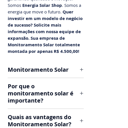
Somos
Energia Solar Shop
. Somos a
energia que move o futuro.
Quer
investir em um modelo de negócio
de sucesso? Solicite mais
informações com nossa equipe de
expansão. Sua empresa de
Monitoramento Solar totalmente
montada por apenas R$ 4.500,00!
Monitoramento Solar
Quer investir em um bom negócio?
Por que o
Conheça a Monitoramento Solar.
monitoramento solar é
Somos a primeira franqueadora
importante?
do país no setor de
Monitoramento Solar com mais de
O monitoramento de energia solar
30 franquias em operação pelo
Quais as vantagens do
permite uma melhor gestão do
Brasil.
Monitoramento Solar?
sistema e realizar uma