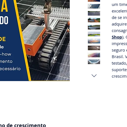
um time
excelen
de se i
adquire
consagr
Shop
).
impress
seguro 
Brasil.
testado
suporte
crescim
mo de crescimento