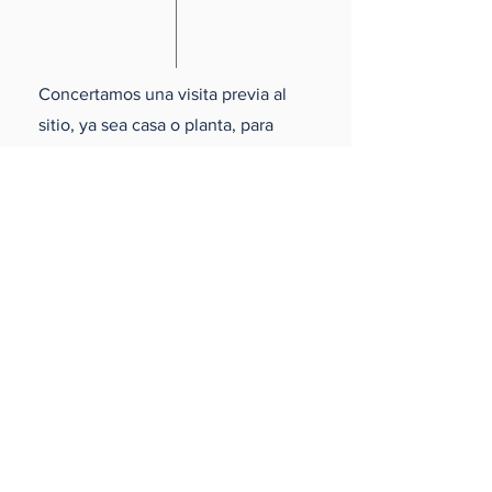
Concertamos una visita previa al
sitio, ya sea casa o planta, para
realizar un análisis estructural y
técnico, evaluamos la mejor forma
de realizar el servicio en tus
módulos de forma automatizada y
rápida, minimizando
pérdidas_cc781905- 5cde-3194-
bb3b-136bad5cf58d_
El mismo día te enviamos una
estimación completa de los datos
recopilados durante la visita, con