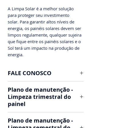
A Limpa Solar é a melhor solução
para proteger seu investimento
solar. Para garantir altos níveis de
energia, os painéis solares devem ser
limpos regulamente, qualquer sujeira
que fique entre os painéis solares e o
Sol terá um impacto na produção de
energia.
FALE CONOSCO
Limpeza e Manutenção de
Plano de manutenção -
Painéis Solares Fotovoltaicos
Limpeza trimestral do
painel
Nossa limpeza, sua economia!
Manutenção do seu sistema
📱AGENDE SEU HORÁRIO ⤵️
Plano de manutenção -
solar
WHATSAPP: (31) 97329-5479
Limpeza semestral do