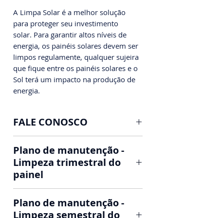
A Limpa Solar é a melhor solução
para proteger seu investimento
solar. Para garantir altos níveis de
energia, os painéis solares devem ser
limpos regulamente, qualquer sujeira
que fique entre os painéis solares e o
Sol terá um impacto na produção de
energia.
FALE CONOSCO
Limpeza e Manutenção de
Plano de manutenção -
Painéis Solares Fotovoltaicos
Limpeza trimestral do
painel
Nossa limpeza, sua economia!
Manutenção do seu sistema
📱AGENDE SEU HORÁRIO ⤵️
Plano de manutenção -
solar
WHATSAPP: (31) 97329-5479
Limpeza semestral do