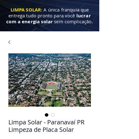
LIMPA SOLAR:
A única franquia que
entrega tudo pronto para você
lucrar
com a energia solar
sem complicação.
Limpa Solar - Paranavaí PR
Limpeza de Placa Solar