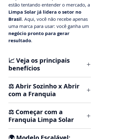
estão tentando entender o mercado, a
Limpa Solar já lidera o setor no
Brasil
. Aqui, você não recebe apenas
uma marca para usar: você ganha um
negócio pronto para gerar
resultado
.
📈 Veja os principais
benefícios
Equipamentos exclusivos:
⚖️ Abrir Sozinho x Abrir
escovas giratórias profissionais,
com a Franquia
kits completos e até robôs de
limpeza.
Abrir Sozinho
⚖️ Começar com a
Treinamento completo:
técnico,
Franquia Limpa Solar
Alta curva de aprendizado
operacional, comercial e de
Treinamento imediato e suporte
gestão.
Gastos altos com equipamentos
🌍 Modelo Escalável: